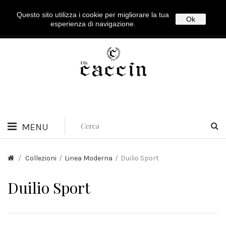
Questo sito utilizza i cookie per migliorare la tua
Login
|
Registrati
Ok
esperienza di navigazione.
MENU
/
Collezioni
/
Linea Moderna
/
Duilio Sport
Duilio Sport