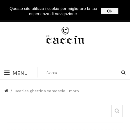
Questo sito utilizza i cookie per migliorare la tua
Login
|
Registrati
Ok
esperienza di navigazione.
MENU
/
Beatles ghettina camoscio T.moro